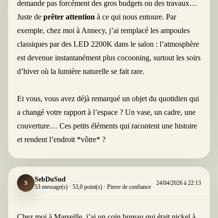
demande pas forcément des gros budgets ou des travaux…
Juste de
prêter attention
à ce qui nous entoure. Par
exemple, chez moi à Annecy, j’ai remplacé les ampoules
classiques par des LED 2200K dans le salon : l’atmosphère
est devenue instantanément plus cocooning, surtout les soirs
d’hiver où la lumière naturelle se fait rare.
Et vous, vous avez déjà remarqué un objet du quotidien qui
a changé votre rapport à l’espace ? Un vase, un cadre, une
couverture… Ces petits éléments qui racontent une histoire
et rendent l’endroit *vôtre* ?
SebDuSud
S
24/04/2026 à 22:13
53 message(s) · 53,0 point(s) · Pierre de confiance
Chez moi à Marseille, j’ai un coin bureau qui était nickel à