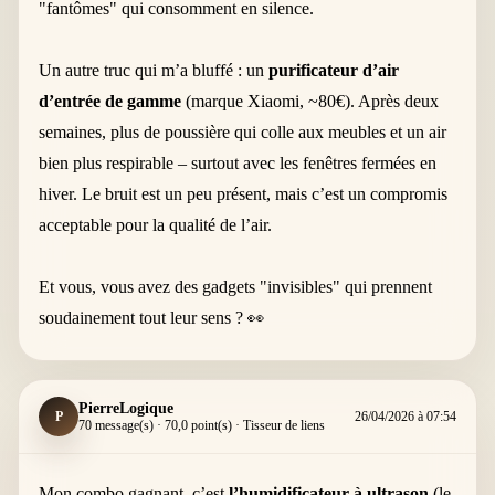
"fantômes" qui consomment en silence.
Un autre truc qui m’a bluffé : un
purificateur d’air
d’entrée de gamme
(marque Xiaomi, ~80€). Après deux
semaines, plus de poussière qui colle aux meubles et un air
bien plus respirable – surtout avec les fenêtres fermées en
hiver. Le bruit est un peu présent, mais c’est un compromis
acceptable pour la qualité de l’air.
Et vous, vous avez des gadgets "invisibles" qui prennent
soudainement tout leur sens ? 👀
PierreLogique
P
26/04/2026 à 07:54
70 message(s) · 70,0 point(s) · Tisseur de liens
Mon combo gagnant, c’est
l’humidificateur à ultrason
(le