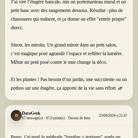
J’ai viré l’étagère bancale, mis un portemanteau mural et un
petit banc avec des rangements dessous. Résultat : plus de
chaussures qui traînent, et ça donne un effet "entrée propre"
direct.
Sinon, les miroirs. Un grand miroir dans un petit salon,
c’est magique pour agrandir l’espace et refléter la lumière.
Même un petit posé contre le mur change la déco.
Et les plantes ! Pas besoin d’un jardin, une succulente ou un
pothos sur une étagère, ça apporte de la vie sans effort. 🌿
DataGeek
D
23/04/2026 à 22:47
67 message(s) · 67,0 point(s) · Tisseur de liens
Perso, j’ai testé la méthode "lumière + textures" après un