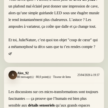
un plafond mal éclairé peut donner une impression de cave,
alors qu’une simple guirlande LED sous une étagère murale
le rend instantanément plus chaleureux. L’astuce ? Les
ampoules à variateur, ça coûte que dalle et ça change tout.
Et toi, JulieNature, c’est quoi ton objet "coup de cœur" qui
a métamorphosé ta déco sans que tu t’en rendes compte ?
🌿
Alex_92
A
25/04/2026 à 19:37
80 message(s) · 80,0 point(s) · Tisseur de liens
Les discussions sur ces micro-transformations sont toujours
fascinantes — ça prouve que l’humain est bien plus
sensible aux
détails sensoriels
qu’aux grands espaces