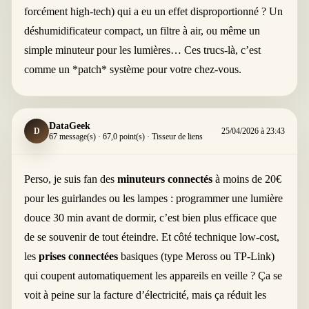
forcément high-tech) qui a eu un effet disproportionné ? Un
déshumidificateur compact, un filtre à air, ou même un
simple minuteur pour les lumières… Ces trucs-là, c’est
comme un *patch* système pour votre chez-vous.
DataGeek
D
25/04/2026 à 23:43
67 message(s) · 67,0 point(s) · Tisseur de liens
Perso, je suis fan des
minuteurs connectés
à moins de 20€
pour les guirlandes ou les lampes : programmer une lumière
douce 30 min avant de dormir, c’est bien plus efficace que
de se souvenir de tout éteindre. Et côté technique low-cost,
les
prises connectées
basiques (type Meross ou TP-Link)
qui coupent automatiquement les appareils en veille ? Ça se
voit à peine sur la facture d’électricité, mais ça réduit les