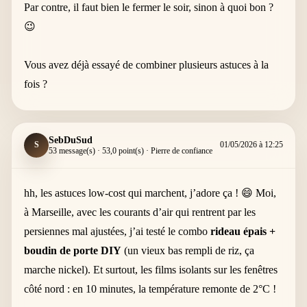
Par contre, il faut bien le fermer le soir, sinon à quoi bon ?
😉
Vous avez déjà essayé de combiner plusieurs astuces à la
fois ?
SebDuSud
S
01/05/2026 à 12:25
53 message(s) · 53,0 point(s) · Pierre de confiance
hh, les astuces low-cost qui marchent, j’adore ça ! 😄 Moi,
à Marseille, avec les courants d’air qui rentrent par les
persiennes mal ajustées, j’ai testé le combo
rideau épais +
boudin de porte DIY
(un vieux bas rempli de riz, ça
marche nickel). Et surtout, les films isolants sur les fenêtres
côté nord : en 10 minutes, la température remonte de 2°C !