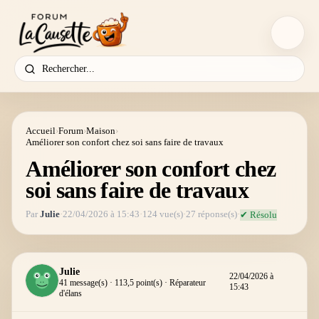
Accueil
›
Forum
›
Maison
›
Améliorer son confort chez soi sans faire de travaux
Améliorer son confort chez
soi sans faire de travaux
Par
Julie
·
22/04/2026 à 15:43
·
124 vue(s)
·
27 réponse(s)
·
✔ Résolu
Julie
22/04/2026 à
41 message(s) · 113,5 point(s) · Réparateur
15:43
d'élans