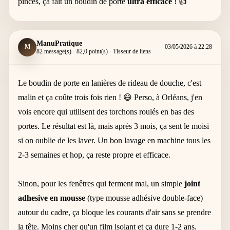
pinces, ça fait un boudin de porte
ultra efficace
! 👍
ManuPratique
M
03/05/2026 à 22:28
82 message(s) · 82,0 point(s) · Tisseur de liens
Le boudin de porte en lanières de rideau de douche, c'est
malin et ça coûte trois fois rien ! 😄 Perso, à Orléans, j'en
vois encore qui utilisent des torchons roulés en bas des
portes. Le résultat est là, mais après 3 mois, ça sent le moisi
si on oublie de les laver. Un bon lavage en machine tous les
2-3 semaines et hop, ça reste propre et efficace.
Sinon, pour les fenêtres qui ferment mal, un simple
joint
adhesive en mousse
(type mousse adhésive double-face)
autour du cadre, ça bloque les courants d'air sans se prendre
la tête. Moins cher qu'un film isolant et ça dure 1-2 ans.