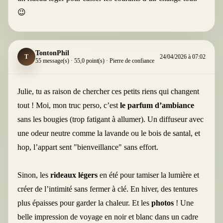
😉
TontonPhil
T
24/04/2026 à 07:02
55 message(s) · 55,0 point(s) · Pierre de confiance
Julie, tu as raison de chercher ces petits riens qui changent
tout ! Moi, mon truc perso, c’est
le parfum d’ambiance
sans les bougies (trop fatigant à allumer). Un diffuseur avec
une odeur neutre comme la lavande ou le bois de santal, et
hop, l’appart sent "bienveillance" sans effort.
Sinon, les
rideaux légers
en été pour tamiser la lumière et
créer de l’intimité sans fermer à clé. En hiver, des tentures
plus épaisses pour garder la chaleur. Et les
photos
! Une
belle impression de voyage en noir et blanc dans un cadre