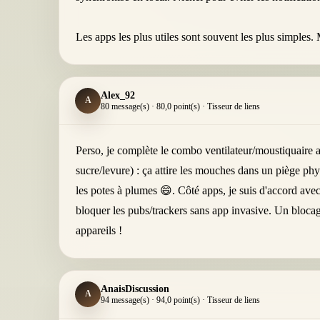
Les apps les plus utiles sont souvent les plus simples
Alex_92
A
80 message(s) · 80,0 point(s) · Tisseur de liens
Perso, je complète le combo ventilateur/moustiquaire
sucre/levure) : ça attire les mouches dans un piège phy
les potes à plumes 😄. Côté apps, je suis d'accord ave
bloquer les pubs/trackers sans app invasive. Un blocage
appareils !
AnaisDiscussion
A
94 message(s) · 94,0 point(s) · Tisseur de liens