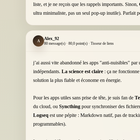
liste, et je ne reçois que les rappels importants. Sinon,
ultra minimaliste, pas un seul pop-up inutile). Parfait p
Alex_92
A
80 message(s) · 80,0 point(s) · Tisseur de liens
j’ai aussi vite abandonné les apps "anti-nuisibles" par 
indépendants.
La science est claire
: ça ne fonctionne
solution la plus fiable et économe en énergie.
Pour les apps utiles sans prise de tête, je suis fan de
T
du cloud, ou
Syncthing
pour synchroniser des fichiers 
Logseq
est une pépite : Markdown natif, pas de tracking
programmables).