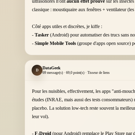
ultrasonores n'ont
aucun effet prouvé
sur les insecte
classique : moustiquaire aux fenêtres + ventilateur (les
Côté apps utiles et discrètes, je kiffe :
-
Tasker
(Android) pour automatiser des trucs sans not
-
Simple Mobile Tools
(groupe d'apps open source) po
DataGeek
D
69 message(s) · 69,0 point(s) · Tisseur de liens
Pour les nuisibles, effectivement, les apps "anti-mouc
études (INRAE, mais aussi des tests consommateurs) 
placebo. La solution low-tech reste souvent la meilleure
leur vol).
-
F-Droid
(pour Android) remplace le Play Store par d