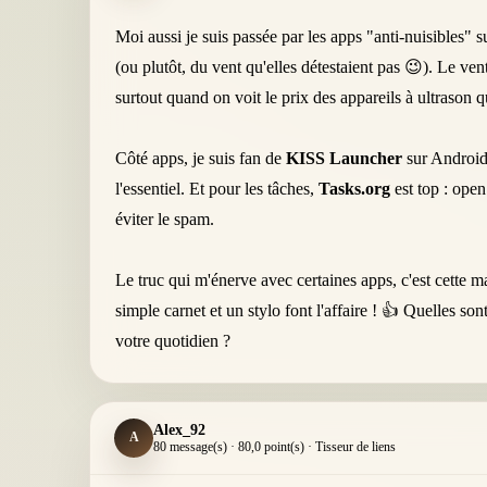
Moi aussi je suis passée par les apps "anti-nuisibles" 
(ou plutôt, du vent qu'elles détestaient pas 😉). Le ve
surtout quand on voit le prix des appareils à ultrason q
Côté apps, je suis fan de
KISS Launcher
sur Android 
l'essentiel. Et pour les tâches,
Tasks.org
est top : open
éviter le spam.
Le truc qui m'énerve avec certaines apps, c'est cette ma
simple carnet et un stylo font l'affaire ! 👍 Quelles so
votre quotidien ?
Alex_92
A
80 message(s) · 80,0 point(s) · Tisseur de liens