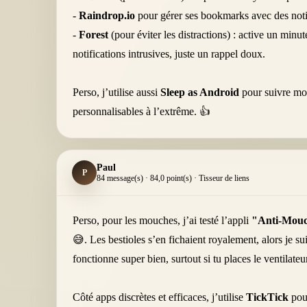
-
Raindrop.io
pour gérer ses bookmarks avec des notific
-
Forest
(pour éviter les distractions) : active un minut
notifications intrusives, juste un rappel doux.
Perso, j’utilise aussi
Sleep as Android
pour suivre mon
personnalisables à l’extrême. 👍
Paul
P
84 message(s) · 84,0 point(s) · Tisseur de liens
Perso, pour les mouches, j’ai testé l’appli
"Anti-Mouc
😅. Les bestioles s’en fichaient royalement, alors je s
fonctionne super bien, surtout si tu places le ventilateu
Côté apps discrètes et efficaces, j’utilise
TickTick
pour