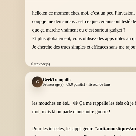
hello,en ce moment chez moi, c’est un peu l’invasion…
coup je me demandais : est-ce que certains ont testé de
que ça marche vraiment ou c’est surtout gadget ?
Et plus globalement, vous utilisez des apps utiles au q
Je cherche des trucs simples et efficaces sans me rajout
0 upvote(s)
GeekTranquille
G
69 message(s) · 69,0 point(s) · Tisseur de liens
les mouches en été... 😅 Ça me rappelle les étés où je 
moi, mais là on parle d'une autre guerre !
Pour les insectes, les apps genre
"anti-moustiques/an