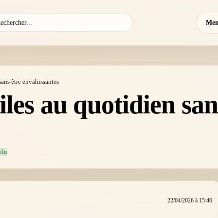
Mem
sans être envahissantes
iles au quotidien san
olu
22/04/2026 à 15:46