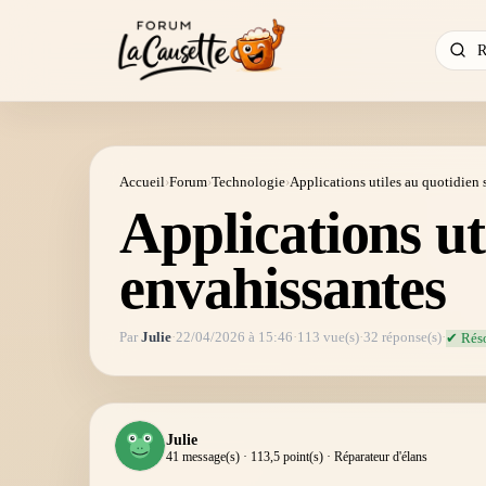
Accueil
›
Forum
›
Technologie
›
Applications utiles au quotidien 
Applications ut
envahissantes
Par
Julie
·
22/04/2026 à 15:46
·
113 vue(s)
·
32 réponse(s)
·
✔ Rés
Julie
41 message(s) · 113,5 point(s) · Réparateur d'élans