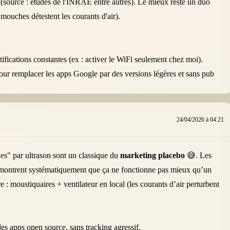
s (source : études de l'INRAE entre autres). Le mieux reste un duo
 mouches détestent les courants d'air).
ifications constantes (ex : activer le WiFi seulement chez moi).
ur remplacer les apps Google par des versions légères et sans pub
24/04/2026 à 04:21
hes" par ultrason sont un classique du
marketing placebo
😅. Les
montrent systématiquement que ça ne fonctionne pas mieux qu’un
 : moustiquaires + ventilateur en local (les courants d’air perturbent
es apps open source, sans tracking agressif.