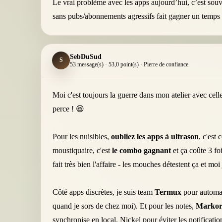
Le vrai problème avec les apps aujourd’hui, c’est souv
sans pubs/abonnements agressifs fait gagner un temps 
SebDuSud
S
53 message(s) · 53,0 point(s) · Pierre de confiance
Moi c'est toujours la guerre dans mon atelier avec cell
perce ! 😆
Pour les nuisibles,
oubliez les apps à ultrason
, c'est
moustiquaire, c'est
le combo gagnant
et ça coûte 3 fo
fait très bien l'affaire - les mouches détestent ça et moi j
Côté apps discrètes, je suis team
Termux
pour automati
quand je sors de chez moi). Et pour les notes,
Marko
synchronise en local. Nickel pour éviter les notificatio